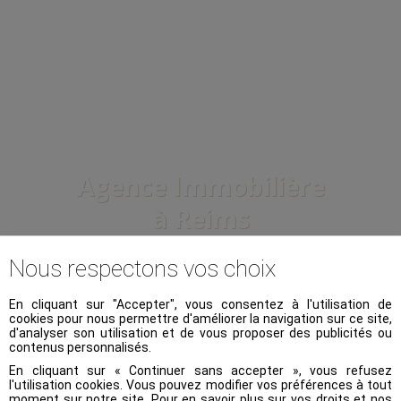
Agence Immobilière
à Reims
Nous respectons vos choix
Voir nos
318 biens à la vente
En cliquant sur "Accepter", vous consentez à l'utilisation de
cookies pour nous permettre d'améliorer la navigation sur ce site,
d'analyser son utilisation et de vous proposer des publicités ou
Voir nos
73 biens à la location
contenus personnalisés.
En cliquant sur « Continuer sans accepter », vous refusez
l'utilisation cookies. Vous pouvez modifier vos préférences à tout
Ou, filtrez votre demande :
moment sur notre site. Pour en savoir plus sur vos droits et nos