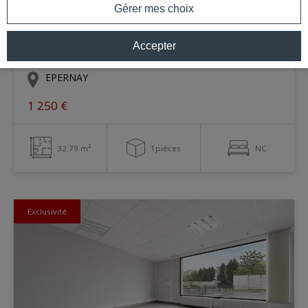
Gérer mes choix
Local professionnel
Accepter
Ref RIE-20 - À louer
EPERNAY
1 250 €
32.79 m²
1pièces
NC
Exclusivité