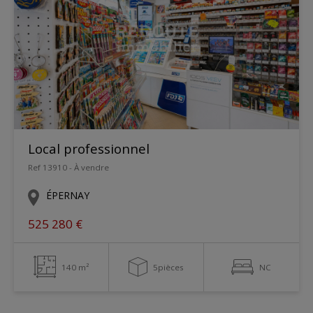
Local professionnel
Ref 13910 - À vendre
ÉPERNAY
525 280 €
140 m²
5pièces
NC