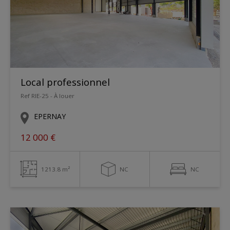
Local professionnel
Ref RIE-25 - À louer
EPERNAY
12 000 €
1213.8 m²
NC
NC