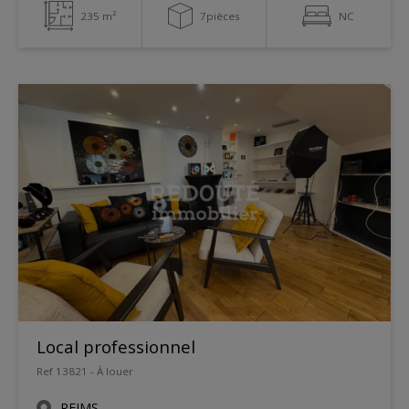
235 m²
7pièces
NC
Local professionnel
Ref 13821 - À louer
REIMS