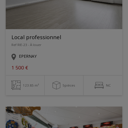
Local professionnel
Ref RIE-23 - À louer
EPERNAY
1 500 €
123.85 m²
5pièces
NC