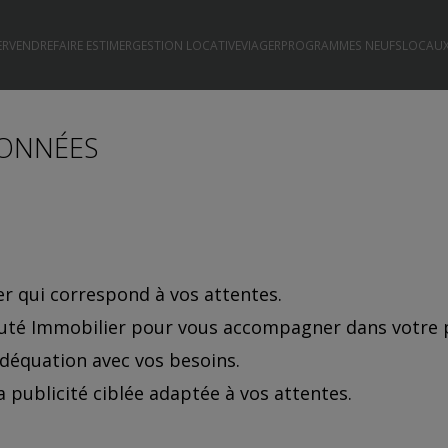
ER
VENDRE
FAIRE ESTIMER
GESTION LOCATIVE
VIAGER
PROGRAMMES NEUFS
LOCAUX
DONNÉES
r qui correspond à vos attentes.
outé Immobilier pour vous accompagner dans votre p
déquation avec vos besoins.
a publicité ciblée adaptée à vos attentes.