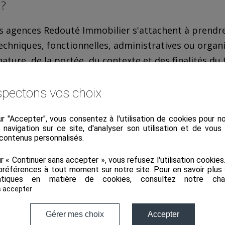
?
es agences Redouté Immobilier s'attachent à prendre
echniques, fonctionnelles, administratives ou organi
nature, de la portée, du contexte et des finalités du
 libertés des personnes physiques, pour préserver la 
 et notamment empêcher qu'elles soient déformées,
pectons vos choix
ur "Accepter", vous consentez à l'utilisation de cookies pour 
'une activité sur internet et des risques, que vous c
a navigation sur ce site, d'analyser son utilisation et de vou
it toutefois être tenu à une obligation de résultat.
 contenus personnalisés.
crire les risques et prendra toutes les mesures adé
ur « Continuer sans accepter », vous refusez l'utilisation cookie
de l'autorité nationale en charge de la protection d
préférences à tout moment sur notre site. Pour en savoir plus 
tiques en matière de cookies, consultez notre
cha
 s'engage à ne pas vendre vos données à des tiers, n
s accepter
MODIFICATION, RECTIFICATION, TRANSFERT, 
Gérer mes choix
Accepter