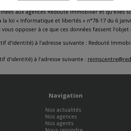
 pu y saisir des informations personnelles aux fins d
inées aux agences Redouté Immobilier et qu'elles s
 loi « Informatique et libertés » n°78-17 du 6 janvi
de vous opposer à ce que ces données fassent l'objet
tif d'identité) à l'adresse suivante : Redouté Immob
if d'identité) à l'adresse suivante :
reimscentre@red
Navigation
Nos actualités
Nos agences
Nos agents
Nous rejoindre