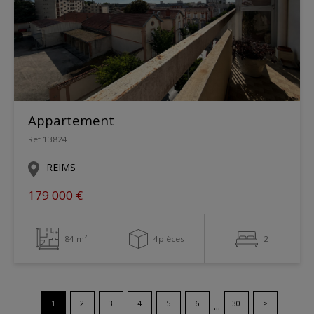
Appartement
Ref 13824
REIMS
179 000 €
84 m²
4pièces
2
1
2
3
4
5
6
30
>
...