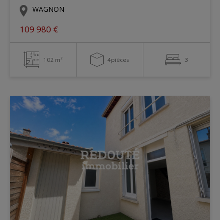
WAGNON
109 980 €
102 m²
4pièces
3