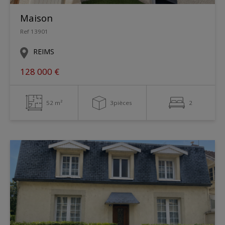
Maison
Ref 13901
REIMS
128 000 €
52 m²
3pièces
2