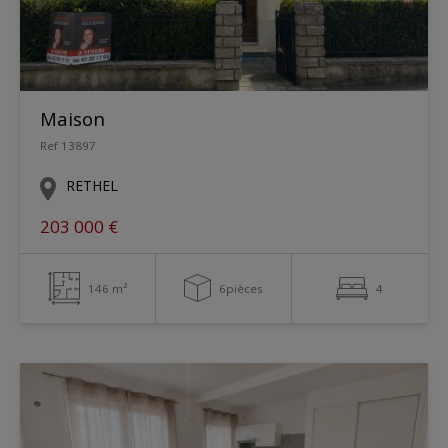
Maison
Ref 13897
RETHEL
203 000 €
146 m²
6pièces
4