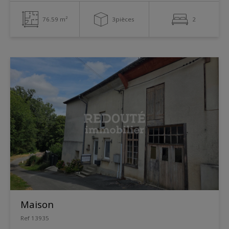
76.59 m²
3pièces
2
Maison
Ref 13935