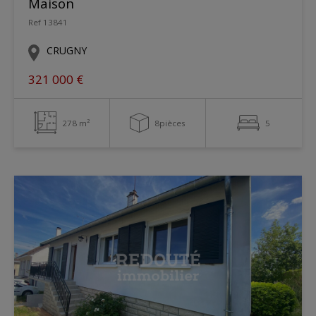
Maison
Ref 13841
CRUGNY
321 000 €
278 m²
8pièces
5