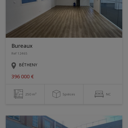
Bureaux
Ref 12465
BÉTHENY
396 000 €
250 m²
5pièces
NC