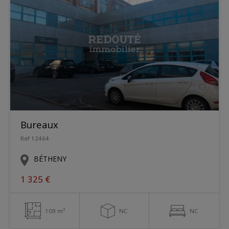
Bureaux
Ref 12464
BÉTHENY
1 325 €
109 m²
NC
NC