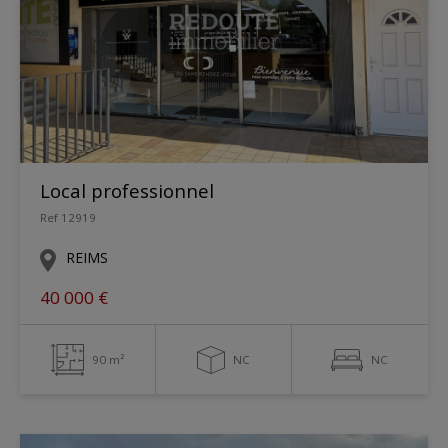
Local professionnel
Ref 12919
REIMS
40 000 €
90 m²
NC
NC