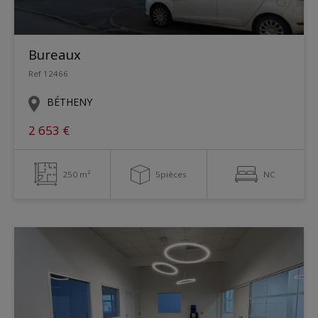
Bureaux
Ref 12466
BÉTHENY
2 653 €
250 m²
5pièces
NC