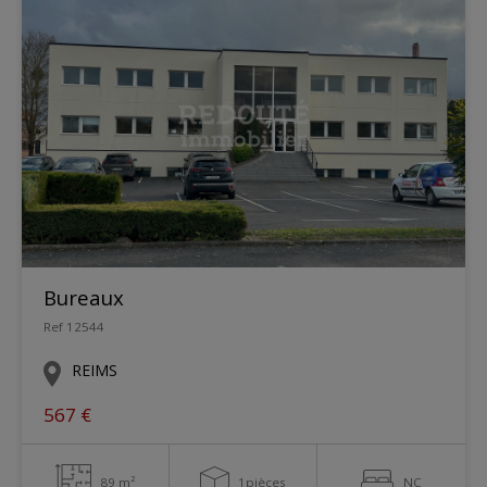
Bureaux
Ref 12544
REIMS
567 €
89 m²
1pièces
NC