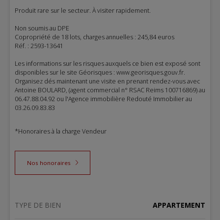
Produit rare sur le secteur. À visiter rapidement.
Non soumis au DPE
Copropriété de 18 lots, charges annuelles : 245,84 euros
Réf. : 2593-13641
Les informations sur les risques auxquels ce bien est exposé sont
disponibles sur le site Géorisques : www.georisques.gouv.fr.
Organisez dés maintenant une visite en prenant rendez-vous avec
Antoine BOULARD, (agent commercial n° RSAC Reims 100716869) au
06.47.88.04.92 ou l'Agence immobilière Redouté Immobilier au
03.26.09.83.83
*Honoraires à la charge Vendeur
Nos honoraires
TYPE DE BIEN
APPARTEMENT