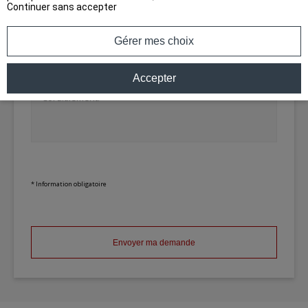
Adresse email : *
Continuer sans accepter
Gérer mes choix
Accepter
* Information obligatoire
Envoyer ma demande