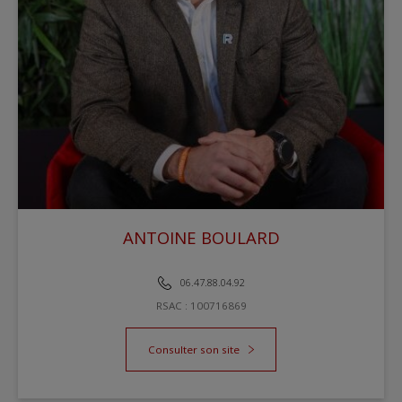
ANTOINE BOULARD
REDOUTE IMMOBILIER REIMS CENTRE
06.47.88.04.92
RSAC : 100716869
Consulter son site