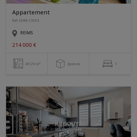
Appartement
Ref 2548-13553
REIMS
214 000 €
49.29 m²
2pièces
1