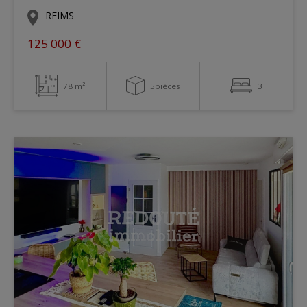
REIMS
125 000 €
78 m²
5pièces
3