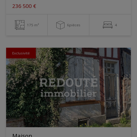
236 500 €
175 m²
6pièces
4
Exclusivité
Maison