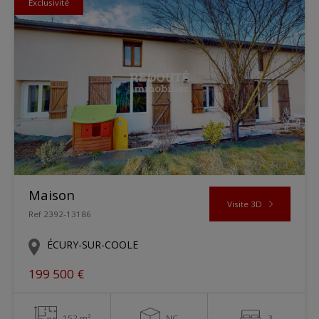
Exclusivité
Maison
Visite 3D
Ref 2392-13186
ÉCURY-SUR-COOLE
199 500 €
152 m²
NC
3