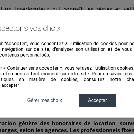
i un interlocuteur qui connaît les règles et veil
visions, indexation, évolutions légales, etc. Autre 
 impayés (GLI), utile pour limiter le risque en ca
pectons vos choix
t particulièrement adaptée si vous :
ur "Accepter", vous consentez à l'utilisation de cookies pour 
usieurs logements,
a navigation sur ce site, d'analyser son utilisation et de vou
 contenus personnalisés.
n,
 temps ou voulez déléguer à 100 %.
ur « Continuer sans accepter », vous refusez l'utilisation cookie
préférences à tout moment sur notre site. Pour en savoir plus 
tiques en matière de cookies, consultez notre
cha
oûte une agence de gestion locat
s accepter
Gérer mes choix
Accepter
eurs de biens sont rémunérés en fonction de ce qu’i
faut distinguer deux volets : la mise en location et 
cation génère des honoraires de location, souv
arges, selon les agences. Les professionnels fixent