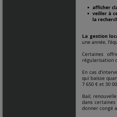
afficher c
veiller à 
la recherc
La gestion loc
une année, l’éq
Certaines off
régularisation d
En cas d’interv
qui baisse quan
7 650 € et 30 00
Bail, renouvell
dans certaines
donner congé a