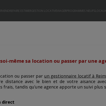
ER
VENDRE
FAIRE ESTIMER
GESTION LOCATIVE
VIAGER
PROGRAMMES NEUFS
LOCAUX
r soi-même sa location ou passer par une ag
ocation ou passer par
un gestionnaire locatif à Reim
e distance avec le bien et de votre aisance ave
s frais, tandis qu’une agence apporte un suivi plus 
 direct