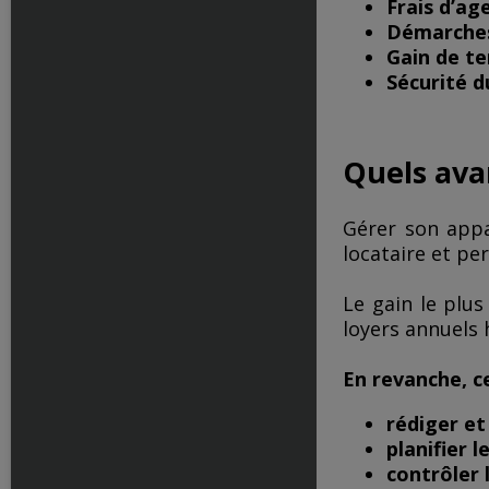
Frais d’ag
Démarches
Gain de t
Sécurité d
Quels ava
Gérer son app
locataire et pe
Le gain le plu
loyers annuels 
En revanche, c
rédiger et
planifier le
contrôler l