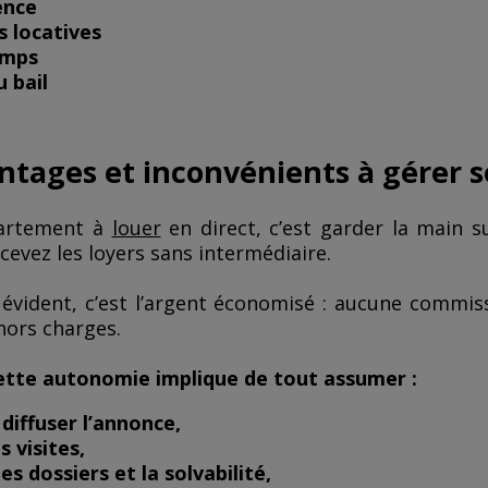
ence
 locatives
emps
u bail
ntages et inconvénients à gérer s
artement à
louer
en direct, c’est garder la main su
rcevez les loyers sans intermédiaire.
s évident, c’est l’argent économisé : aucune commi
hors charges.
ette autonomie implique de tout assumer :
 diffuser l’annonce,
s visites,
es dossiers et la solvabilité,