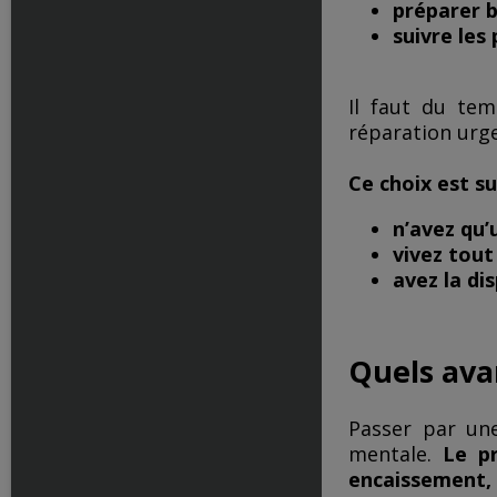
préparer b
suivre les
Il faut du te
réparation urge
Ce choix est su
n’avez qu’
vivez tout
avez la dis
​Quels av
Passer par u
mentale.
Le pro
encaissement, r