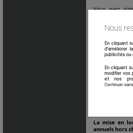
Vous avez ains
diagnostics, ré
garantie loyers
Nous res
Cette option es
En cliquant s
détenez pl
d'améliorer l
publicités ou
habitez loi
manquez de
En cliquant s
modifier vos 
et nos pra
Combien c
Continuer san
Les administrat
Côté budget, il 
La mise en lo
annuels hors ch