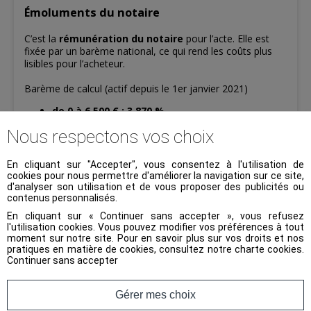
Émoluments du notaire
C’est la
rémunération du notaire
pour l’acte. Elle est
fixée par un barème national, ce qui rend les coûts plus
lisibles pour l’acheteur.
Barème de calcul (actif depuis le 1er janvier 2021)
de 0 à 6 500 € : 3,870 %
de 6 500 € à 17 000 € : 1,596 %
Nous respectons vos choix
de 17 000 € à 60 000 € : 1,064 %
au-delà de 60 000 € : 0,799 %
En cliquant sur "Accepter", vous consentez à l'utilisation de
cookies pour nous permettre d'améliorer la navigation sur ce site,
d'analyser son utilisation et de vous proposer des publicités ou
Quel taux de frais de notaire
contenus personnalisés.
prévoir lors d’un achat immobilier
En cliquant sur « Continuer sans accepter », vous refusez
?
l'utilisation cookies. Vous pouvez modifier vos préférences à tout
moment sur notre site. Pour en savoir plus sur vos droits et nos
pratiques en matière de cookies, consultez notre
charte cookies
.
Lors de
l’achat d’un appartement ou d’une maison
,
Continuer sans accepter
l’acheteur doit intégrer les frais de notaire au budget. En
pratique,
on compte généralement autour de 2 à 3 %
du prix pour un logement neuf, contre un taux
Gérer mes choix
d’environ 7 à 8 % pour une acquisition dans l’ancien
.