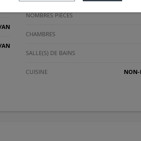
D
NOMBRES PIÈCES
/AN
CHAMBRES
2/AN
SALLE(S) DE BAINS
CUISINE
NON-