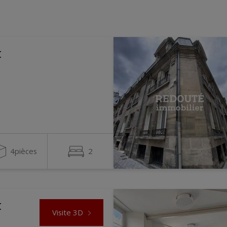
t
4pièces
2
t
Visite 3D