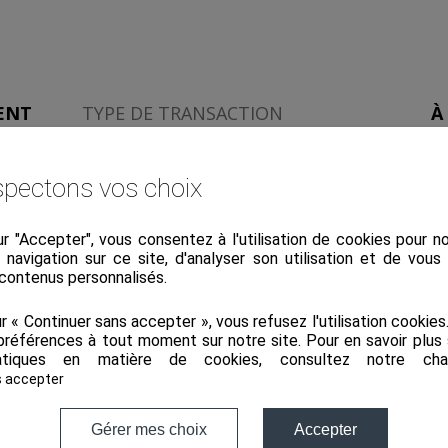
ENT
TYPE DE TRANSACTION
À
1100
PRIX
pectons vos choix
IMS
SURFACE
ur "Accepter", vous consentez à l'utilisation de cookies pour 
a navigation sur ce site, d'analyser son utilisation et de vou
 contenus personnalisés.
NCE
BIEN EN COPROPRIÉTÉ
ur « Continuer sans accepter », vous refusez l'utilisation cookie
préférences à tout moment sur notre site. Pour en savoir plus 
UEL
NOMBRE DE LOTS EN
tiques en matière de cookies, consultez notre
cha
COPROPRIÉTÉ
s accepter
OUI
Gérer mes choix
Accepter
N° ÉTAGE