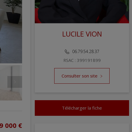
LUCILE VION
REDOUTE IMMOBILIER AVENUE HOCHE
06.79.54.28.37
RSAC : 399191899
Consulter son site
Télécharger la fiche
9 000 €