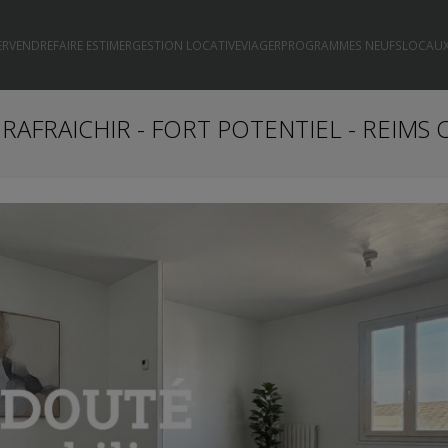
ER
VENDRE
FAIRE ESTIMER
GESTION LOCATIVE
VIAGER
PROGRAMMES NEUFS
LOCAUX
A RAFRAICHIR - FORT POTENTIEL - REIM