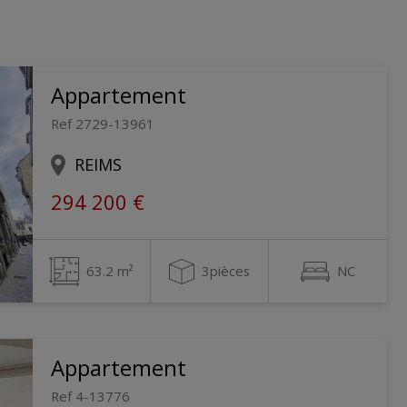
Appartement
Ref 2729-13961
REIMS
294 200 €
63.2 m²
3pièces
NC
Appartement
Ref 4-13776