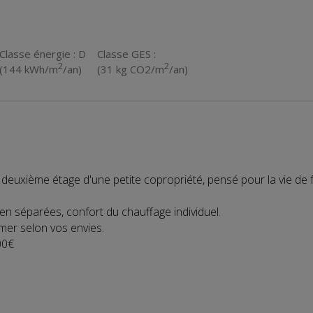
Classe énergie : D
Classe GES :
2
2
(144 kWh/m
/an)
(31 kg CO2/m
/an)
deuxième étage d'une petite copropriété, pensé pour la vie de f
en séparées, confort du chauffage individuel.
rmer selon vos envies.
00€