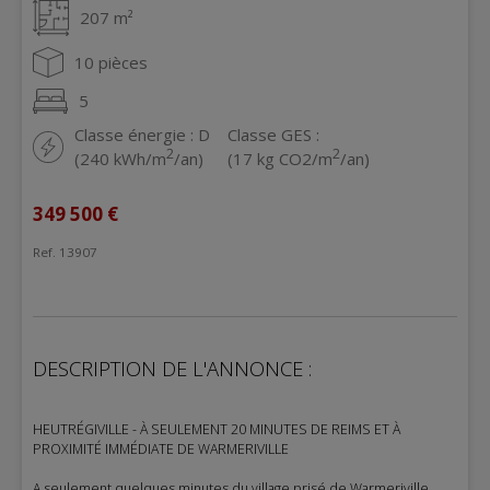
207 m²
10 pièces
5
Classe énergie : D
Classe GES :
2
2
(240 kWh/m
/an)
(17 kg CO2/m
/an)
349 500 €
Ref. 13907
DESCRIPTION DE L'ANNONCE :
HEUTRÉGIVILLE - À SEULEMENT 20 MINUTES DE REIMS ET À
PROXIMITÉ IMMÉDIATE DE WARMERIVILLE
A seulement quelques minutes du village prisé de Warmeriville,