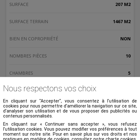
SURFACE
207 M2
SURFACE TERRAIN
1467 M2
BIEN EN COPROPRIÉTÉ
NON
NOMBRES PIÈCES
10
CHAMBRES
5
Nous respectons vos choix
SALLE(S) DE BAINS
1
En cliquant sur "Accepter", vous consentez à l'utilisation de
cookies pour nous permettre d'améliorer la navigation sur ce site,
JARDIN
1
d'analyser son utilisation et de vous proposer des publicités ou
contenus personnalisés.
En cliquant sur « Continuer sans accepter », vous refusez
PARKING
1
l'utilisation cookies. Vous pouvez modifier vos préférences à tout
moment sur notre site. Pour en savoir plus sur vos droits et nos
pratiques en matière de cookies, consultez notre
charte cookies
.