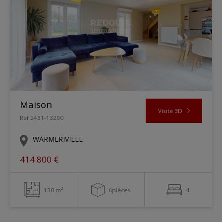
Maison
Visite 3D
Ref 2431-13290
WARMERIVILLE
414 800 €
130 m²
6pièces
4