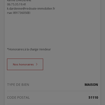
Karine DARDENNE
06.75.35.19.41
k.dardenne@redoute-immobilier.fr
rsac 891736050EI
*Honoraires à la charge Vendeur
Nos honoraires
TYPE DE BIEN
MAISON
CODE POSTAL
51110