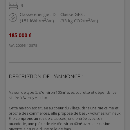
3
Classe énergie : D
Classe GES :
2
2
(151 kWh/m
/an)
(33 kg CO2/m
/an)
185 000 €
Ref. 20095-13878
DESCRIPTION DE L'ANNONCE :
Maison de type 5, d'environ 105m² avec courette et dépendance,
située à Avenay val d'or.
Cette maison est située au coeur du village, dans une rue calme et
proche des commerces, elle propose de beaux volumes lumineux.
Elle comprend au rez de chaussée, une entrée avec coin
buanderie, une pièce de vie d'environ 40m² avec une cuisine
ouverte, ainsi que d'une salle de bain.