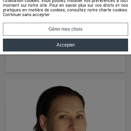
l'utilisation cookies. Vous pouvez modifier vos préférences à tout
BIEN EN COPROPRIÉTÉ
NON
moment sur notre site. Pour en savoir plus sur vos droits et nos
pratiques en matière de cookies, consultez notre
charte cookies
.
Continuer sans accepter
NOMBRES PIÈCES
5
Gérer mes choix
CHAMBRES
3
Accepter
SALLE(S) DE BAINS
1