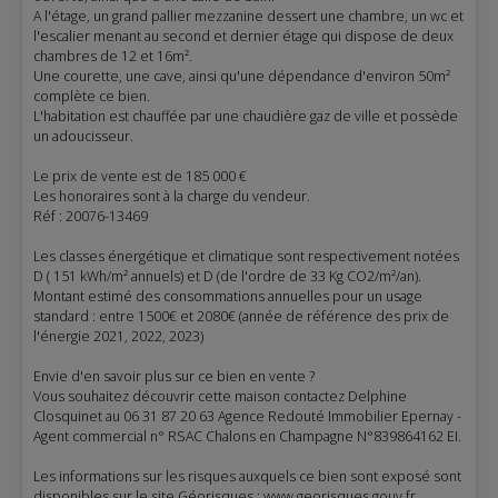
A l'étage, un grand pallier mezzanine dessert une chambre, un wc et
l'escalier menant au second et dernier étage qui dispose de deux
chambres de 12 et 16m².
Une courette, une cave, ainsi qu'une dépendance d'environ 50m²
complète ce bien.
L'habitation est chauffée par une chaudière gaz de ville et possède
un adoucisseur.
Le prix de vente est de 185 000 €
Les honoraires sont à la charge du vendeur.
Réf : 20076-13469
Les classes énergétique et climatique sont respectivement notées
D ( 151 kWh/m² annuels) et D (de l'ordre de 33 Kg CO2/m²/an).
Montant estimé des consommations annuelles pour un usage
standard : entre 1500€ et 2080€ (année de référence des prix de
l'énergie 2021, 2022, 2023)
Envie d'en savoir plus sur ce bien en vente ?
Vous souhaitez découvrir cette maison contactez Delphine
Closquinet au 06 31 87 20 63 Agence Redouté Immobilier Epernay -
Agent commercial n° RSAC Chalons en Champagne N°839864162 EI.
Les informations sur les risques auxquels ce bien sont exposé sont
disponibles sur le site Géorisques : www.georisques.gouv.fr.