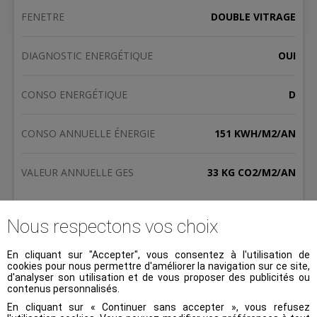
FENETRE
DOUBLE VITRAGE
DIAGNOSTIC ENERGÉTIQUE
OUI
CONSO ENERGÉTIQUE
D
CONSO ANNUELLE ÉNERGIE
151 KWH/M2/AN
VALEUR ANNUELLE GES
33 KG CO2/M2/AN
TYPE DE TRANSACTION
À VENDRE
Nous respectons vos choix
PRIX
185 000 €
En cliquant sur "Accepter", vous consentez à l'utilisation de
cookies pour nous permettre d'améliorer la navigation sur ce site,
d'analyser son utilisation et de vous proposer des publicités ou
SURFACE
105 M2
contenus personnalisés.
En cliquant sur « Continuer sans accepter », vous refusez