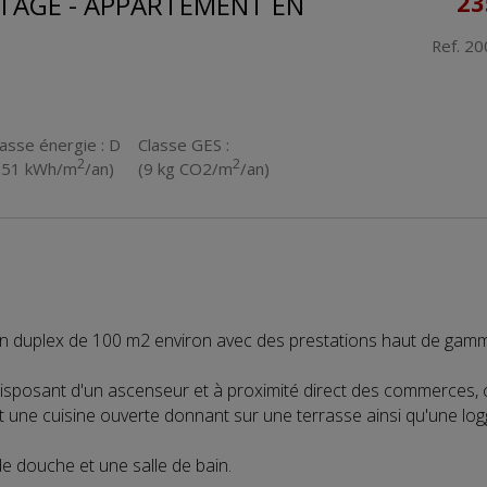
ETAGE - APPARTEMENT EN
23
Ref. 2
lasse énergie : D
Classe GES :
2
2
251 kWh/m
/an)
(9 kg CO2/m
/an)
 un duplex de 100 m2 environ avec des prestations haut de gam
isposant d'un ascenseur et à proximité direct des commerces, 
 une cuisine ouverte donnant sur une terrasse ainsi qu'une logg
e douche et une salle de bain.