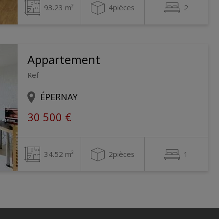
93.23 m²
4pièces
2
Appartement
Ref
ÉPERNAY
30 500 €
34.52 m²
2pièces
1