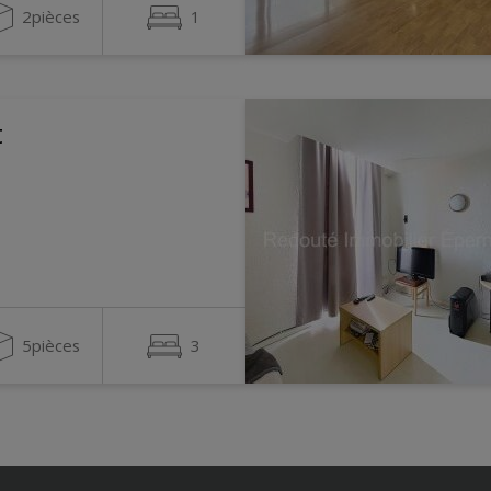
2pièces
1
t
5pièces
3