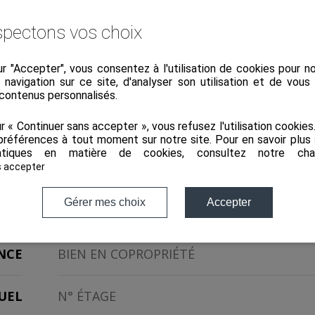
pectons vos choix
ur "Accepter", vous consentez à l'utilisation de cookies pour 
a navigation sur ce site, d'analyser son utilisation et de vou
 contenus personnalisés.
ENT
TYPE DE TRANSACTION
À
ur « Continuer sans accepter », vous refusez l'utilisation cookie
préférences à tout moment sur notre site. Pour en savoir plus 
tiques en matière de cookies, consultez notre
cha
s accepter
1200
PRIX
Gérer mes choix
Accepter
NAY
SURFACE
NCE
BIEN EN COPROPRIÉTÉ
UEL
N° ÉTAGE