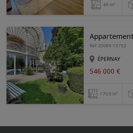
49 m²
Appartemen
Ref 20089-13752
ÉPERNAY
546 000 €
170.9 m²