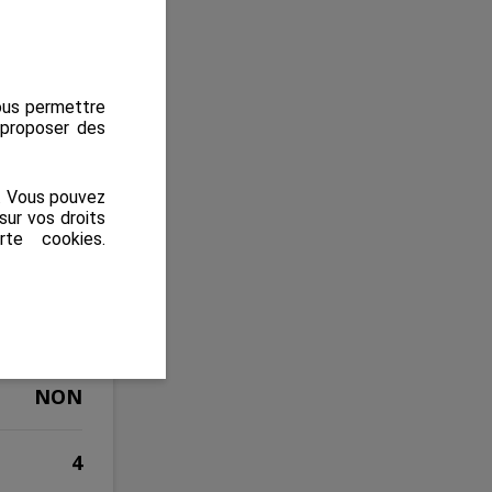
nous permettre
s proposer des
 VENDRE
s. Vous pouvez
sur vos droits
rte cookies
.
235 000 €
100 M2
NON
4