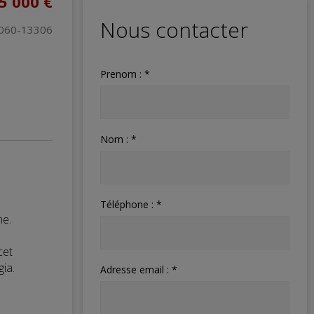
5 000 €
Nous contacter
0060-13306
Prenom : *
Nom : *
Téléphone : *
me.
cet
ia.
Adresse email : *