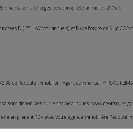
6 d'habitations. Charges de copropriété annuelle : 2105 €
 notées D ( 251 kWh/m² annuels) et B (de l'ordre de 9 Kg CO2/m
73.88 de Redouté immobilier - Agent commercial n° RSAC REIMS
sé sont disponibles sur le site Géorisques : www.georisques.gou
vendre en prenant RDV avec votre agence immobilière Redouté Im