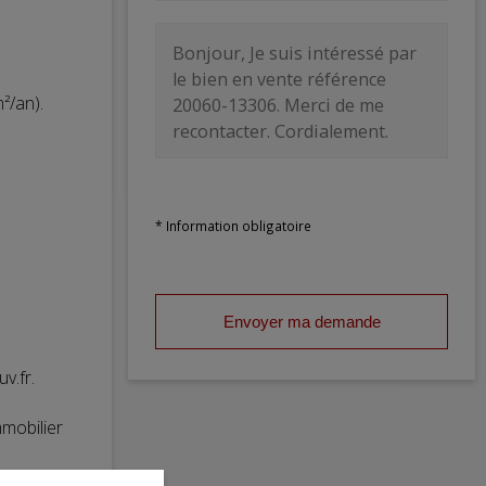
²/an).
* Information obligatoire
Envoyer ma demande
v.fr.
mobilier