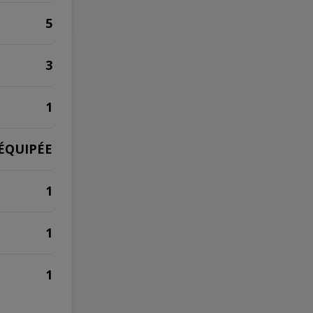
5
3
1
ÉQUIPÉE
1
1
1