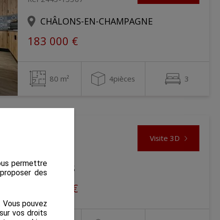
CHÂLONS-EN-CHAMPAGNE
183 000 €
80 m²
4pièces
3
Maison
Visite 3D
Ref 13716
nous permettre
SUIPPES
s proposer des
284 900 €
s. Vous pouvez
sur vos droits