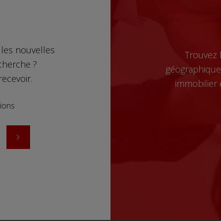
r les nouvelles
Trouvez 
echerche ?
géographique,
recevoir.
immobilier 
tions