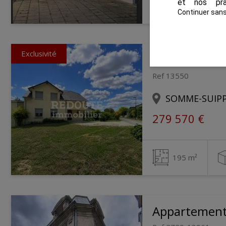
et nos pra
288 m²
Continuer san
Exclusivité
Maison
Ref 13550
SOMME-SUIP
279 570 €
195 m²
Appartemen