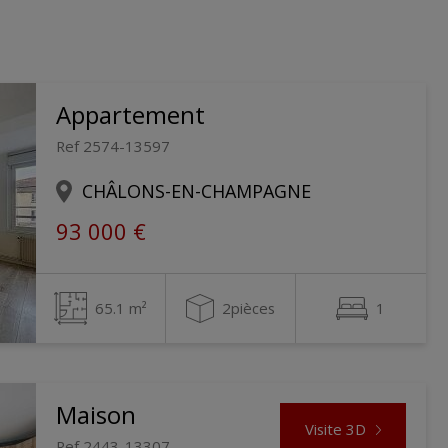
Appartement
Ref 2574-13597
CHÂLONS-EN-CHAMPAGNE
93 000 €
65.1 m²
2pièces
1
Maison
Visite 3D
Ref 2443-13307