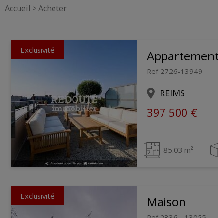
Accueil
>
Acheter
Exclusivité
Appartemen
Ref 2726-13949
REIMS
397 500 €
85.03 m²
Exclusivité
Maison
Ref 2336 - 13055