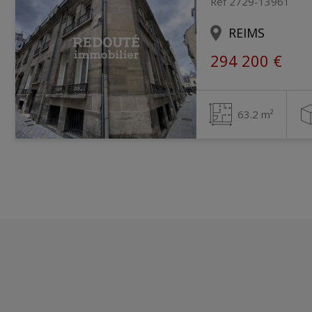
Ref 2729-13961
REIMS
294 200 €
63.2 m²