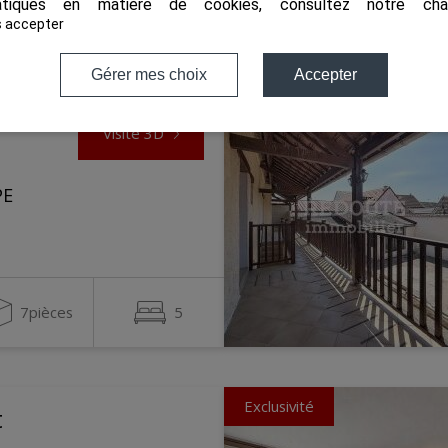
tiques en matière de cookies, consultez notre
cha
14pièces
9
s accepter
Gérer mes choix
Accepter
Visite 3D
PE
7pièces
5
Exclusivité
t