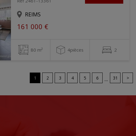
Ref 2461-13361
REIMS
161 000 €
80 m²
4pièces
2
1
2
3
4
5
6
31
>
...