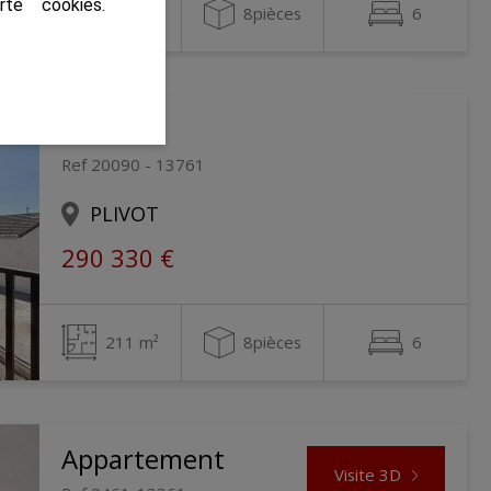
rte cookies
.
216 m²
8pièces
6
Maison
Ref 20090 - 13761
PLIVOT
290 330 €
211 m²
8pièces
6
Appartement
Visite 3D