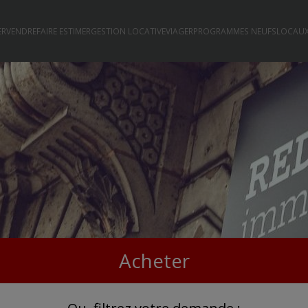
ER
VENDRE
FAIRE ESTIMER
GESTION LOCATIVE
VIAGER
PROGRAMMES NEUFS
LOCAUX
Acheter