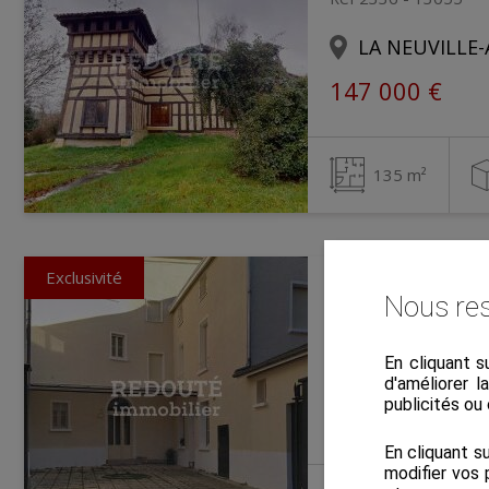
LA NEUVILLE-
147 000 €
135 m²
Exclusivité
Maison
Nous res
Ref 2326 - 13024
En cliquant s
CHÂLONS-EN
d'améliorer l
publicités ou
446 000 €
En cliquant s
modifier vos 