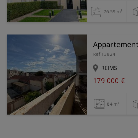
76.59 m²
Appartemen
Ref 13824
REIMS
179 000 €
84 m²