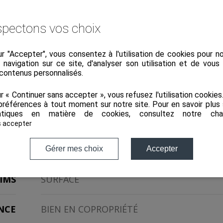
osé sont disponibles sur le site Géorisques : www.georisques.go
pectons vos choix
ur "Accepter", vous consentez à l'utilisation de cookies pour 
a navigation sur ce site, d'analyser son utilisation et de vou
 contenus personnalisés.
ur « Continuer sans accepter », vous refusez l'utilisation cookie
préférences à tout moment sur notre site. Pour en savoir plus 
tiques en matière de cookies, consultez notre
cha
ENT
TYPE DE TRANSACTION
À
s accepter
1100
PRIX
Gérer mes choix
Accepter
IMS
SURFACE
NCE
BIEN EN COPROPRIÉTÉ