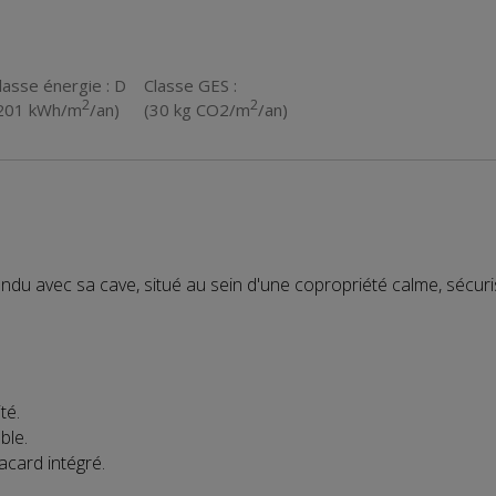
lasse énergie : D
Classe GES :
2
2
201 kWh/m
/an)
(30 kg CO2/m
/an)
ndu avec sa cave, situé au sein d'une copropriété calme, sécuri
té.
ble.
card intégré.