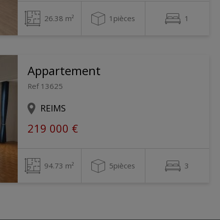
26.38 m²
1pièces
1
Appartement
Ref 13625
REIMS
219 000 €
94.73 m²
5pièces
3