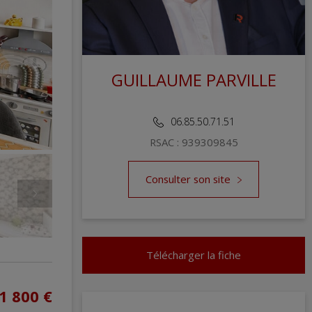
GUILLAUME PARVILLE
REDOUTE IMMOBILIER AVENUE HOCHE
06.85.50.71.51
RSAC : 939309845
Consulter son site
Télécharger la fiche
1 800 €