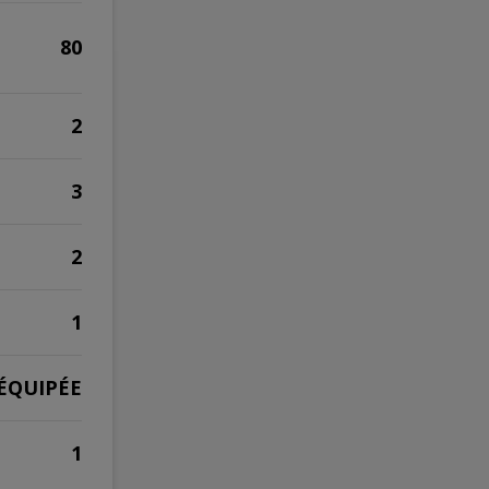
80
2
3
2
1
ÉQUIPÉE
1