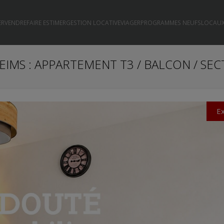
ER
VENDRE
FAIRE ESTIMER
GESTION LOCATIVE
VIAGER
PROGRAMMES NEUFS
LOCAUX
EIMS : APPARTEMENT T3 / BALCON / SE
Ex