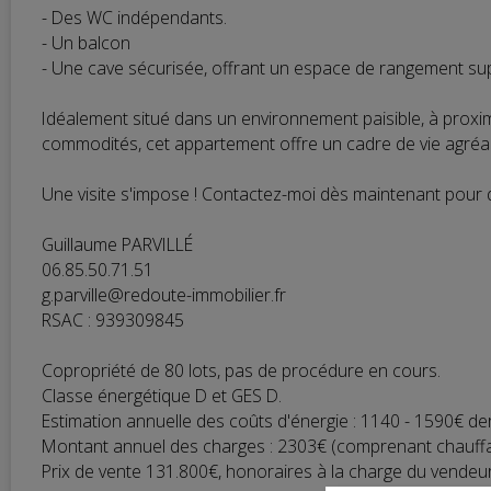
- Des WC indépendants.
- Un balcon
- Une cave sécurisée, offrant un espace de rangement su
Idéalement situé dans un environnement paisible, à proxi
commodités, cet appartement offre un cadre de vie agréable,
Une visite s'impose ! Contactez-moi dès maintenant pour d
Guillaume PARVILLÉ
06.85.50.71.51
g.parville@redoute-immobilier.fr
RSAC : 939309845
Copropriété de 80 lots, pas de procédure en cours.
Classe énergétique D et GES D.
Estimation annuelle des coûts d'énergie : 1140 - 1590€ de
Montant annuel des charges : 2303€ (comprenant chauffage
Prix de vente 131.800€, honoraires à la charge du vendeur