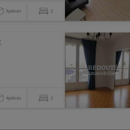
3pièces
2
t
4pièces
2