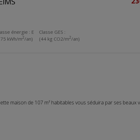
EIMS
23
lasse énergie : E
Classe GES :
2
2
275 kWh/m
/an)
(44 kg CO2/m
/an)
ette maison de 107 m² habitables vous séduira par ses beaux 