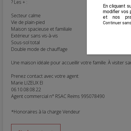
? Les + :
En cliquant s
modifier vos 
Secteur calme
et nos pra
Vie de plain-pied
Continuer san
Maison spacieuse et familiale
Extérieur sans vis-à-vis
Sous-sol total
Double mode de chauffage
Une maison idéale pour accueillir votre famille. À visiter sa
Prenez contact avec votre agent:
Marie LIZEUX EI
06.10.08.08.22
Agent commercial n° RSAC Reims 995078490
*Honoraires à la charge Vendeur