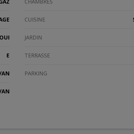
GAZ
CHAMBRES
AGE
CUISINE
OUI
JARDIN
E
TERRASSE
/AN
PARKING
2/AN