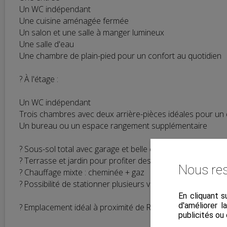
Un WC indépendant
Une cuisine aménagée fermée
Un salon et une salle à manger lumineux
Une salle d'eau
Une chambre de plain-pied pour un confort au quotidien
? À l'étage :
Un WC indépendant
Trois chambres avec deux arrière-pièces idéales pour un 
Un bureau ou un espace rangement supplémentaire
? Sous-sol total avec garage et belle cave
? Terrasse et jardin pour profiter des beaux jours en toute 
Nous res
? Chauffage mixte : cheminée + gaz
? Possibilité de stationner plusieurs véhicules
En cliquant s
d'améliorer l
? Emplacement idéal à proximité de Reims, Épernay et C
publicités ou