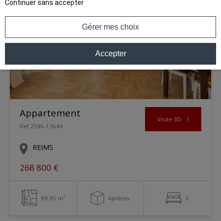
Continuer sans accepter
Gérer mes choix
Accepter
Appartement
Visite 3D
Ref 2596-13644
REIMS
268 800 €
89.95 m²
4pièces
2