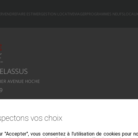
ER
VENDRE
FAIRE ESTIMER
GESTION LOCATIVE
VIAGER
PROGRAMMES NEUFS
LOCAUX
ELASSUS
IER AVENUE HOCHE
9
pectons vos choix
ur "Accepter", vous consentez à l'utilisation de cookies pour 