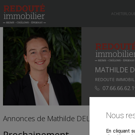
ACHETER
LOU
MATHILDE D
REDOUTE IMMOBIL
07.66.66.62.1
Nous res
Annonces de Mathilde DELASSUS
En cliquant s
Prochainement...