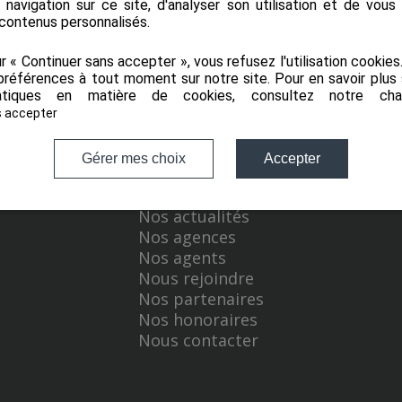
a navigation sur ce site, d'analyser son utilisation et de vou
 contenus personnalisés.
ur « Continuer sans accepter », vous refusez l'utilisation cookie
préférences à tout moment sur notre site. Pour en savoir plus 
tiques en matière de cookies, consultez notre
cha
s accepter
Gérer mes choix
Accepter
Navigation
Nos actualités
Nos agences
Nos agents
Nous rejoindre
Nos partenaires
Nos honoraires
Nous contacter