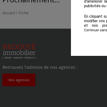
d'améliorer l
publicités ou
Accueil
>
Fiche
En cliquant s
modifier vos 
et nos pra
Continuer san
Retrouvez l'adresse de nos agences :
Nos agences