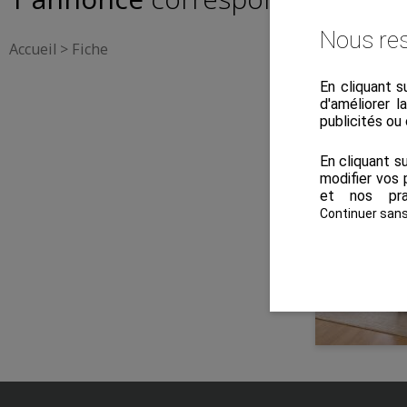
Nous res
Accueil
>
Fiche
En cliquant s
d'améliorer l
publicités ou
Exclusivité
En cliquant s
modifier vos 
et nos pra
Continuer san