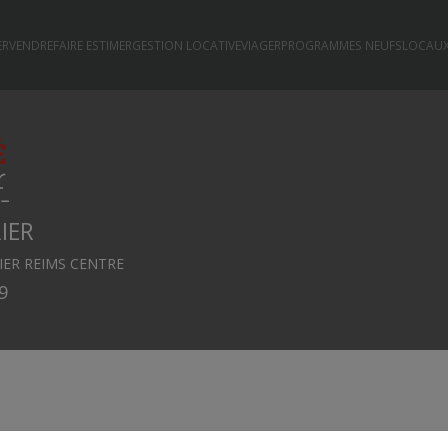
ER
VENDRE
FAIRE ESTIMER
GESTION LOCATIVE
VIAGER
PROGRAMMES NEUFS
LOCAUX
IER
ER REIMS CENTRE
9
tères