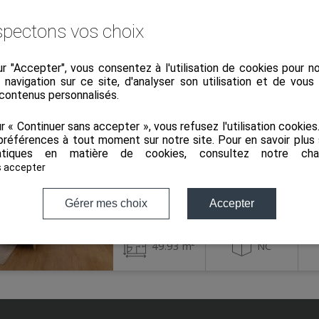
pectons vos choix
ur "Accepter", vous consentez à l'utilisation de cookies pour 
a navigation sur ce site, d'analyser son utilisation et de vou
 contenus personnalisés.
Appartement
Vi
ur « Continuer sans accepter », vous refusez l'utilisation cookie
Ref 2490-13419
préférences à tout moment sur notre site. Pour en savoir plus 
tiques en matière de cookies, consultez notre
cha
REIMS
s accepter
147 000 €
Gérer mes choix
Accepter
49.93 m²
NC