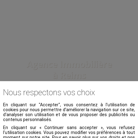
Agence Immobilière
à Reims
Nous respectons vos choix
Voir nos
307 biens à la vente
En cliquant sur "Accepter", vous consentez à l'utilisation de
cookies pour nous permettre d'améliorer la navigation sur ce site,
d'analyser son utilisation et de vous proposer des publicités ou
Voir nos
68 biens à la location
contenus personnalisés.
En cliquant sur « Continuer sans accepter », vous refusez
l'utilisation cookies. Vous pouvez modifier vos préférences à tout
Ou, filtrez votre demande :
moment sur notre site. Pour en savoir plus sur vos droits et nos