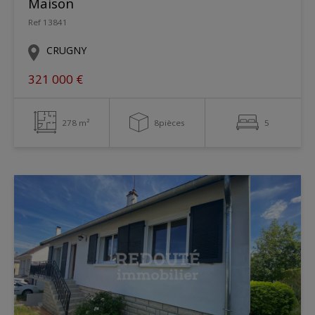
Maison
Ref 13841
CRUGNY
321 000 €
278 m²
8pièces
5