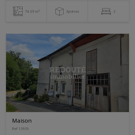
76.59 m²
3pièces
2
Maison
Ref 13935