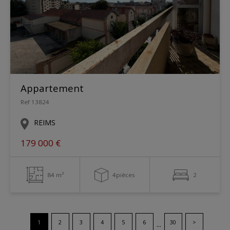
Appartement
Ref 13824
REIMS
179 000 €
84 m²
4pièces
2
1
2
3
4
5
6
30
>
...