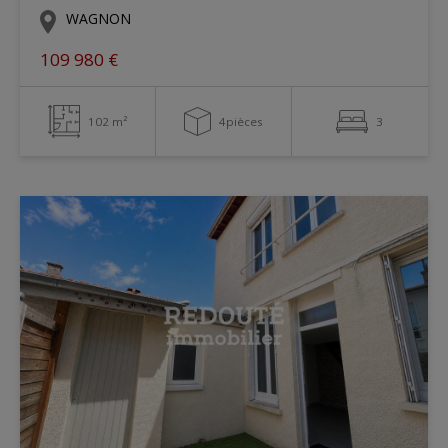
WAGNON
109 980 €
102 m²
4pièces
3