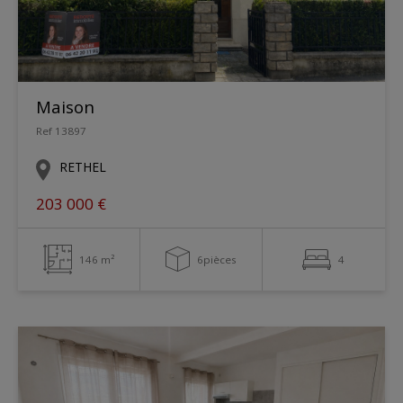
Maison
Ref 13897
RETHEL
203 000 €
146 m²
6pièces
4