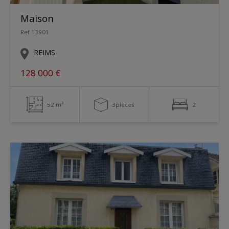
Maison
Ref 13901
REIMS
128 000 €
52 m²
3pièces
2